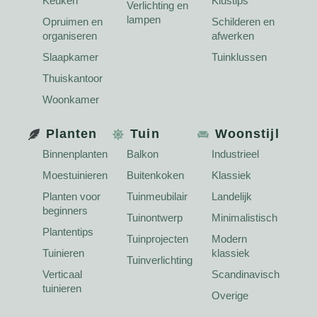
Keuken
Klustips
Verlichting en
lampen
Opruimen en
Schilderen en
organiseren
afwerken
Slaapkamer
Tuinklussen
Thuiskantoor
Woonkamer
Planten
Tuin
Woonstijl
Binnenplanten
Balkon
Industrieel
Moestuinieren
Buitenkoken
Klassiek
Planten voor
Tuinmeubilair
Landelijk
beginners
Tuinontwerp
Minimalistisch
Plantentips
Tuinprojecten
Modern
Tuinieren
klassiek
Tuinverlichting
Verticaal
Scandinavisch
tuinieren
Overige