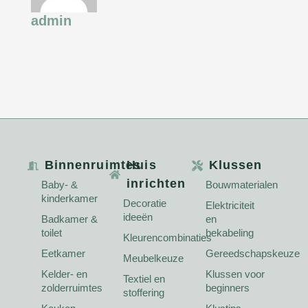
admin
Binnenruimtes
Huis
Klussen
inrichten
Baby- &
Bouwmaterialen
kinderkamer
Decoratie
Elektriciteit
ideeën
Badkamer &
en
toilet
bekabeling
Kleurencombinaties
Eetkamer
Gereedschapskeuze
Meubelkeuze
Kelder- en
Klussen voor
Textiel en
zolderruimtes
beginners
stoffering