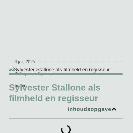
4 juli, 2025
Kategorien:
Algemeen
Sylvester Stallone als
admin
filmheld en regisseur
Inhoudsopgave