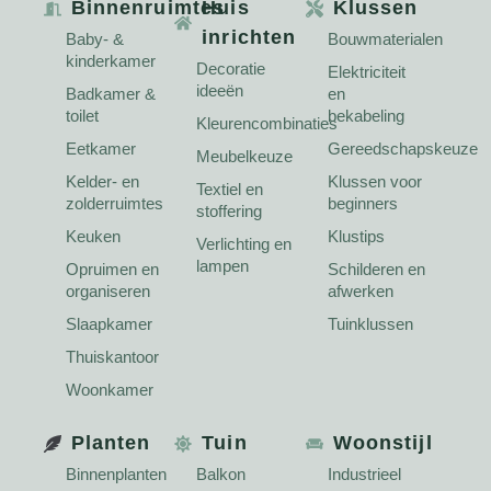
Binnenruimtes
Huis
Klussen
inrichten
Baby- &
Bouwmaterialen
kinderkamer
Decoratie
Elektriciteit
ideeën
Badkamer &
en
toilet
bekabeling
Kleurencombinaties
Eetkamer
Gereedschapskeuze
Meubelkeuze
Kelder- en
Klussen voor
Textiel en
zolderruimtes
beginners
stoffering
Keuken
Klustips
Verlichting en
lampen
Opruimen en
Schilderen en
organiseren
afwerken
Slaapkamer
Tuinklussen
Thuiskantoor
Woonkamer
Planten
Tuin
Woonstijl
Binnenplanten
Balkon
Industrieel