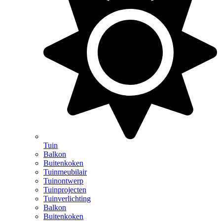
Tuin
Balkon
Buitenkoken
Tuinmeubilair
Tuinontwerp
Tuinprojecten
Tuinverlichting
Balkon
Buitenkoken