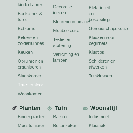
kinderkamer
Decoratie
Elektriciteit
ideeën
Badkamer &
en
toilet
bekabeling
Kleurencombinaties
Eetkamer
Gereedschapskeuze
Meubelkeuze
Kelder- en
Klussen voor
Textiel en
zolderruimtes
beginners
stoffering
Keuken
Klustips
Verlichting en
lampen
Opruimen en
Schilderen en
organiseren
afwerken
Slaapkamer
Tuinklussen
Thuiskantoor
Woonkamer
Planten
Tuin
Woonstijl
Binnenplanten
Balkon
Industrieel
Moestuinieren
Buitenkoken
Klassiek