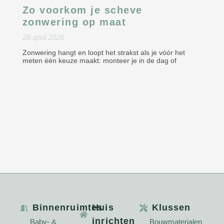
Zo voorkom je scheve
zonwering op maat
28 april 2026
Zonwering hangt en loopt het strakst als je vóór het
meten één keuze maakt: monteer je in de dag of
Binnenruimtes
Huis
Klussen
inrichten
Baby- &
Bouwmaterialen