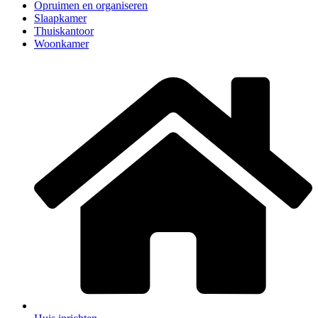
Opruimen en organiseren
Slaapkamer
Thuiskantoor
Woonkamer