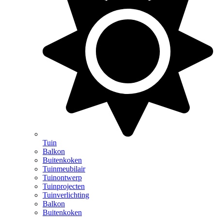
Tuin
Balkon
Buitenkoken
Tuinmeubilair
Tuinontwerp
Tuinprojecten
Tuinverlichting
Balkon
Buitenkoken