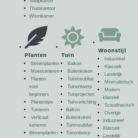
Slaapkamer
Thuiskantoor
Woonkamer
Woonstijl
Planten
Tuin
Industrieel
Binnenplanten
Balkon
Klassiek
Moestuinieren
Buitenkoken
Landelijk
Planten
Tuinmeubilair
Minimalistisch
voor
Tuinontwerp
Modern
beginners
Tuinprojecten
klassiek
Plantentips
Tuinverlichting
Scandinavisch
Tuinieren
Balkon
Overige
Verticaal
Buitenkoken
Industrieel
tuinieren
Tuinmeubilair
Klassiek
Binnenplanten
Tuinontwerp
Landelijk