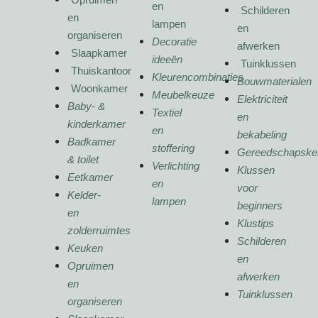
en
Schilderen
en
lampen
en
organiseren
Decoratie
afwerken
Slaapkamer
ideeën
Tuinklussen
Thuiskantoor
Kleurencombinaties
Bouwmaterialen
Woonkamer
Meubelkeuze
Elektriciteit
Baby- &
Textiel
en
kinderkamer
en
bekabeling
Badkamer
stoffering
Gereedschapske
& toilet
Verlichting
Klussen
Eetkamer
en
voor
Kelder-
lampen
beginners
en
Klustips
zolderruimtes
Schilderen
Keuken
en
Opruimen
afwerken
en
Tuinklussen
organiseren