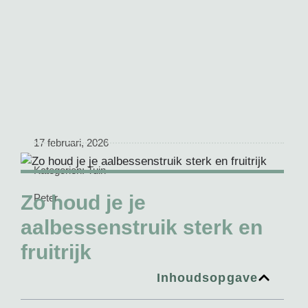
17 februari, 2026
Kategorien:
Tuin
Zo houd je je
Peter
aalbessenstruik sterk en
fruitrijk
Inhoudsopgave