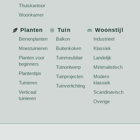
Thuiskantoor
Woonkamer
Planten
Tuin
Woonstijl
Binnenplanten
Balkon
Industrieel
Moestuinieren
Buitenkoken
Klassiek
Planten voor
Tuinmeubilair
Landelijk
beginners
Tuinontwerp
Minimalistisch
Plantentips
Tuinprojecten
Modern
Tuinieren
klassiek
Tuinverlichting
Verticaal
Scandinavisch
tuinieren
Overige