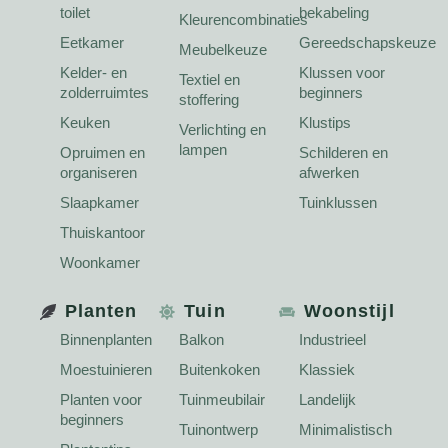
toilet
bekabeling
Kleurencombinaties
Eetkamer
Gereedschapskeuze
Meubelkeuze
Kelder- en
Klussen voor
Textiel en
zolderruimtes
beginners
stoffering
Keuken
Klustips
Verlichting en
lampen
Opruimen en
Schilderen en
organiseren
afwerken
Slaapkamer
Tuinklussen
Thuiskantoor
Woonkamer
Planten
Tuin
Woonstijl
Binnenplanten
Balkon
Industrieel
Moestuinieren
Buitenkoken
Klassiek
Planten voor
Tuinmeubilair
Landelijk
beginners
Tuinontwerp
Minimalistisch