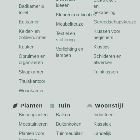
ideeën
Badkamer &
en
toilet
bekabeling
Kleurencombinaties
Eetkamer
Gereedschapskeuze
Meubelkeuze
Kelder- en
Klussen voor
Textiel en
zolderruimtes
beginners
stoffering
Keuken
Klustips
Verlichting en
lampen
Opruimen en
Schilderen en
organiseren
afwerken
Slaapkamer
Tuinklussen
Thuiskantoor
Woonkamer
Planten
Tuin
Woonstijl
Binnenplanten
Balkon
Industrieel
Moestuinieren
Buitenkoken
Klassiek
Planten voor
Tuinmeubilair
Landelijk
beginners