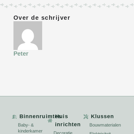
Over de schrijver
Peter
Binnenruimtes
Huis
Klussen
inrichten
Baby- &
Bouwmaterialen
kinderkamer
Decoratie
Elektriciteit