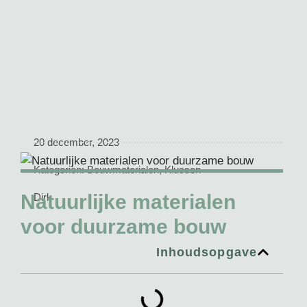
20 december, 2023
Kategorien:
Bouwmaterialen
,
Klussen
Natuurlijke materialen
Dirk
voor duurzame bouw
Inhoudsopgave