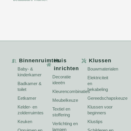
Binnenruimtes
Huis
Klussen
inrichten
Baby- &
Bouwmaterialen
kinderkamer
Decoratie
Elektriciteit
ideeën
Badkamer &
en
toilet
bekabeling
Kleurencombinaties
Eetkamer
Gereedschapskeuze
Meubelkeuze
Kelder- en
Klussen voor
Textiel en
zolderruimtes
beginners
stoffering
Keuken
Klustips
Verlichting en
lampen
Opruimen en
Schilderen en