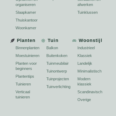
organiseren
afwerken
Slaapkamer
Tuinklussen
Thuiskantoor
Woonkamer
Planten
Tuin
Woonstijl
Binnenplanten
Balkon
Industrieel
Moestuinieren
Buitenkoken
Klassiek
Planten voor
Tuinmeubilair
Landelijk
beginners
Tuinontwerp
Minimalistisch
Plantentips
Tuinprojecten
Modern
Tuinieren
klassiek
Tuinverlichting
Verticaal
Scandinavisch
tuinieren
Overige