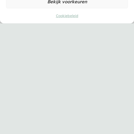
Bekijk voorkeuren
Cookiebeleid
Een strak groen gazon als
basis voor je tuin deze zomer
30 juni 2026
Mensen besteden veel aandacht aan borders,
meubels en lampjes in de tuin, en vergeten dan het
ding waar alles op