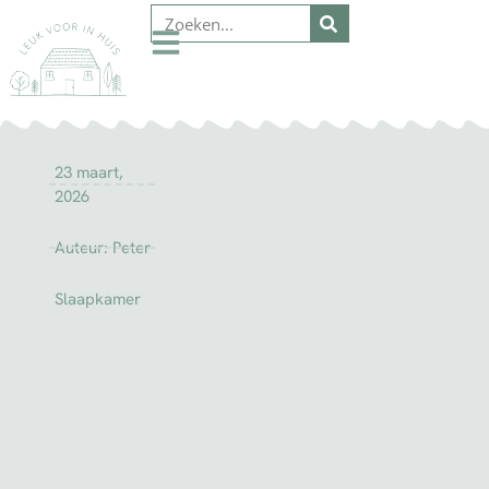
23 maart,
2026
Auteur:
Peter
Slaapkamer