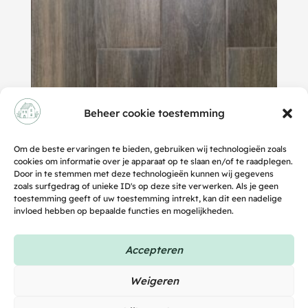
Beheer cookie toestemming
De vloer als basis van je
woonstijl: zo kies je PVC die
Om de beste ervaringen te bieden, gebruiken wij technologieën zoals
bij jouw interieur past
cookies om informatie over je apparaat op te slaan en/of te raadplegen.
Door in te stemmen met deze technologieën kunnen wij gegevens
30 juni 2026
zoals surfgedrag of unieke ID's op deze site verwerken. Als je geen
toestemming geeft of uw toestemming intrekt, kan dit een nadelige
Bij het inrichten van een huis gaat de meeste
aandacht vaak naar de bank, de kleur op de muur of
invloed hebben op bepaalde functies en mogelijkheden.
Accepteren
Weigeren