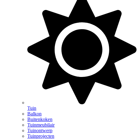
Tuin
Balkon
Buitenkoken
Tuinmeubilair
Tuinontwerp
Tuinprojecten