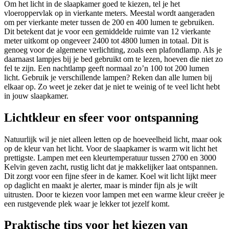
Om het licht in de slaapkamer goed te kiezen, tel je het
vloeroppervlak op in vierkante meters. Meestal wordt aangeraden
om per vierkante meter tussen de 200 en 400 lumen te gebruiken.
Dit betekent dat je voor een gemiddelde ruimte van 12 vierkante
meter uitkomt op ongeveer 2400 tot 4800 lumen in totaal. Dit is
genoeg voor de algemene verlichting, zoals een plafondlamp. Als je
daarnaast lampjes bij je bed gebruikt om te lezen, hoeven die niet zo
fel te zijn. Een nachtlamp geeft normaal zo’n 100 tot 200 lumen
licht. Gebruik je verschillende lampen? Reken dan alle lumen bij
elkaar op. Zo weet je zeker dat je niet te weinig of te veel licht hebt
in jouw slaapkamer.
Lichtkleur en sfeer voor ontspanning
Natuurlijk wil je niet alleen letten op de hoeveelheid licht, maar ook
op de kleur van het licht. Voor de slaapkamer is warm wit licht het
prettigste. Lampen met een kleurtemperatuur tussen 2700 en 3000
Kelvin geven zacht, rustig licht dat je makkelijker laat ontspannen.
Dit zorgt voor een fijne sfeer in de kamer. Koel wit licht lijkt meer
op daglicht en maakt je alerter, maar is minder fijn als je wilt
uitrusten. Door te kiezen voor lampen met een warme kleur creëer je
een rustgevende plek waar je lekker tot jezelf komt.
Praktische tips voor het kiezen van