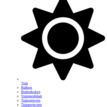
Tuin
Balkon
Buitenkoken
Tuinmeubilair
Tuinontwerp
Tuinprojecten