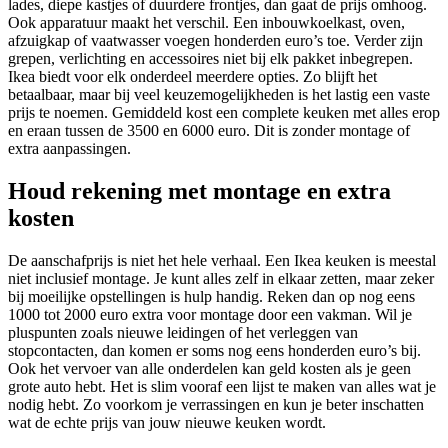
lades, diepe kastjes of duurdere frontjes, dan gaat de prijs omhoog.
Ook apparatuur maakt het verschil. Een inbouwkoelkast, oven,
afzuigkap of vaatwasser voegen honderden euro’s toe. Verder zijn
grepen, verlichting en accessoires niet bij elk pakket inbegrepen.
Ikea biedt voor elk onderdeel meerdere opties. Zo blijft het
betaalbaar, maar bij veel keuzemogelijkheden is het lastig een vaste
prijs te noemen. Gemiddeld kost een complete keuken met alles erop
en eraan tussen de 3500 en 6000 euro. Dit is zonder montage of
extra aanpassingen.
Houd rekening met montage en extra
kosten
De aanschafprijs is niet het hele verhaal. Een Ikea keuken is meestal
niet inclusief montage. Je kunt alles zelf in elkaar zetten, maar zeker
bij moeilijke opstellingen is hulp handig. Reken dan op nog eens
1000 tot 2000 euro extra voor montage door een vakman. Wil je
pluspunten zoals nieuwe leidingen of het verleggen van
stopcontacten, dan komen er soms nog eens honderden euro’s bij.
Ook het vervoer van alle onderdelen kan geld kosten als je geen
grote auto hebt. Het is slim vooraf een lijst te maken van alles wat je
nodig hebt. Zo voorkom je verrassingen en kun je beter inschatten
wat de echte prijs van jouw nieuwe keuken wordt.