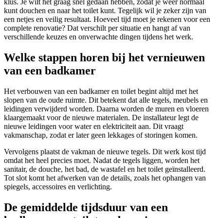
klus. Je wilt het graag snel gedaan hebben, zodat je weer normaal
kunt douchen en naar het toilet kunt. Tegelijk wil je zeker zijn van
een netjes en veilig resultaat. Hoeveel tijd moet je rekenen voor een
complete renovatie? Dat verschilt per situatie en hangt af van
verschillende keuzes en onverwachte dingen tijdens het werk.
Welke stappen horen bij het vernieuwen
van een badkamer
Het verbouwen van een badkamer en toilet begint altijd met het
slopen van de oude ruimte. Dit betekent dat alle tegels, meubels en
leidingen verwijderd worden. Daarna worden de muren en vloeren
klaargemaakt voor de nieuwe materialen. De installateur legt de
nieuwe leidingen voor water en elektriciteit aan. Dit vraagt
vakmanschap, zodat er later geen lekkages of storingen komen.
Vervolgens plaatst de vakman de nieuwe tegels. Dit werk kost tijd
omdat het heel precies moet. Nadat de tegels liggen, worden het
sanitair, de douche, het bad, de wastafel en het toilet geïnstalleerd.
Tot slot komt het afwerken van de details, zoals het ophangen van
spiegels, accessoires en verlichting.
De gemiddelde tijdsduur van een