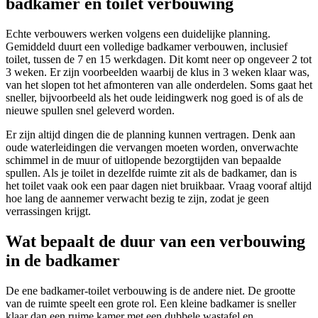
badkamer en toilet verbouwing
Echte verbouwers werken volgens een duidelijke planning.
Gemiddeld duurt een volledige badkamer verbouwen, inclusief
toilet, tussen de 7 en 15 werkdagen. Dit komt neer op ongeveer 2 tot
3 weken. Er zijn voorbeelden waarbij de klus in 3 weken klaar was,
van het slopen tot het afmonteren van alle onderdelen. Soms gaat het
sneller, bijvoorbeeld als het oude leidingwerk nog goed is of als de
nieuwe spullen snel geleverd worden.
Er zijn altijd dingen die de planning kunnen vertragen. Denk aan
oude waterleidingen die vervangen moeten worden, onverwachte
schimmel in de muur of uitlopende bezorgtijden van bepaalde
spullen. Als je toilet in dezelfde ruimte zit als de badkamer, dan is
het toilet vaak ook een paar dagen niet bruikbaar. Vraag vooraf altijd
hoe lang de aannemer verwacht bezig te zijn, zodat je geen
verrassingen krijgt.
Wat bepaalt de duur van een verbouwing
in de badkamer
De ene badkamer-toilet verbouwing is de andere niet. De grootte
van de ruimte speelt een grote rol. Een kleine badkamer is sneller
klaar dan een ruime kamer met een dubbele wastafel en