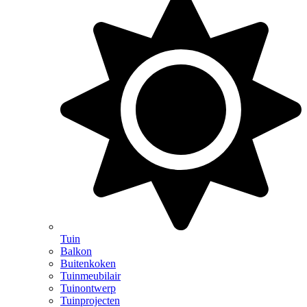
Tuin
Balkon
Buitenkoken
Tuinmeubilair
Tuinontwerp
Tuinprojecten