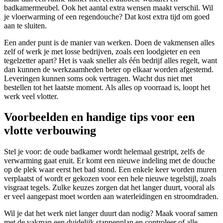
badkamermeubel. Ook het aantal extra wensen maakt verschil. Wil
je vloerwarming of een regendouche? Dat kost extra tijd om goed
aan te sluiten.
Een ander punt is de manier van werken. Doen de vakmensen alles
zelf of werk je met losse bedrijven, zoals een loodgieter en een
tegelzetter apart? Het is vaak sneller als één bedrijf alles regelt, want
dan kunnen de werkzaamheden beter op elkaar worden afgestemd.
Leveringen kunnen soms ook vertragen. Wacht dus niet met
bestellen tot het laatste moment. Als alles op voorraad is, loopt het
werk veel vlotter.
Voorbeelden en handige tips voor een
vlotte verbouwing
Stel je voor: de oude badkamer wordt helemaal gestript, zelfs de
verwarming gaat eruit. Er komt een nieuwe indeling met de douche
op de plek waar eerst het bad stond. Een enkele keer worden muren
verplaatst of wordt er gekozen voor een hele nieuwe tegelstijl, zoals
visgraat tegels. Zulke keuzes zorgen dat het langer duurt, vooral als
er veel aangepast moet worden aan waterleidingen en stroomdraden.
Wil je dat het werk niet langer duurt dan nodig? Maak vooraf samen
met de vakman een duidelijk stappenplan en controleer of alle