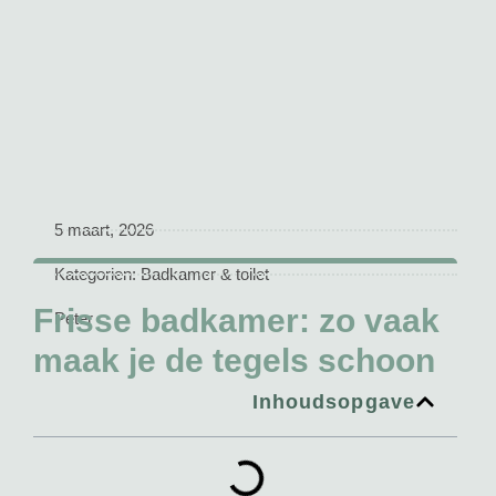
5 maart, 2026
Kategorien:
Badkamer & toilet
Frisse badkamer: zo vaak
Peter
maak je de tegels schoon
Inhoudsopgave