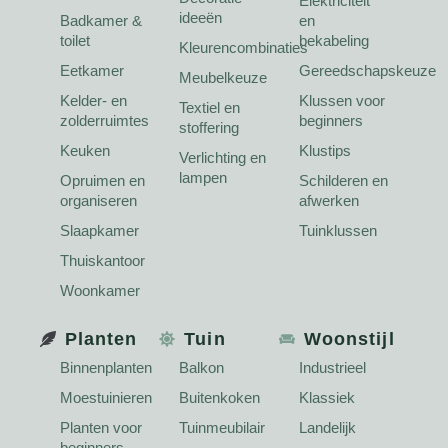
Elektriciteit
ideeën
Badkamer &
en
toilet
bekabeling
Kleurencombinaties
Eetkamer
Gereedschapskeuze
Meubelkeuze
Kelder- en
Klussen voor
Textiel en
zolderruimtes
beginners
stoffering
Keuken
Klustips
Verlichting en
lampen
Opruimen en
Schilderen en
organiseren
afwerken
Slaapkamer
Tuinklussen
Thuiskantoor
Woonkamer
Planten
Tuin
Woonstijl
Binnenplanten
Balkon
Industrieel
Moestuinieren
Buitenkoken
Klassiek
Planten voor
Tuinmeubilair
Landelijk
beginners