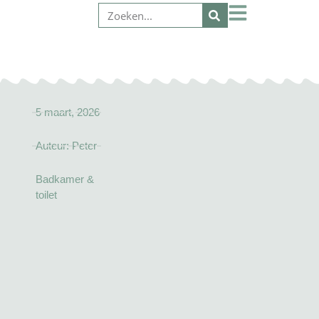
5 maart, 2026
Auteur:
Peter
Badkamer &
toilet