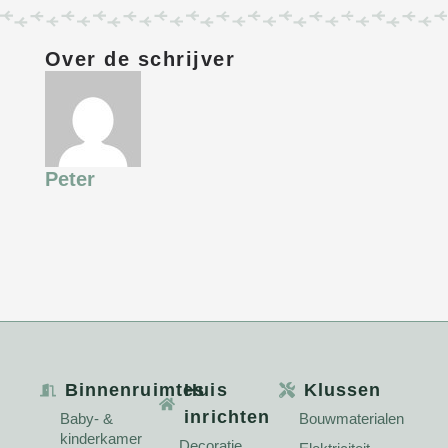
Over de schrijver
Peter
Binnenruimtes
Huis
Klussen
inrichten
Baby- &
Bouwmaterialen
kinderkamer
Decoratie