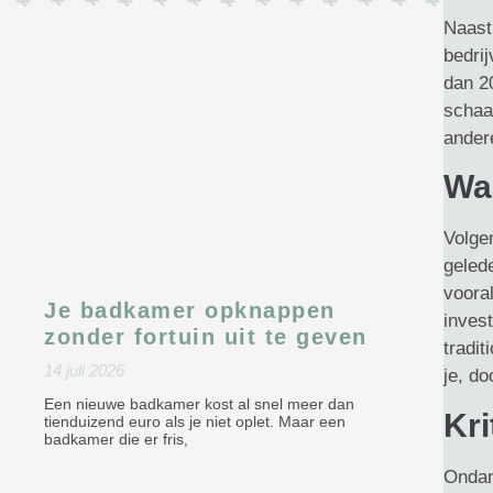
Naast
bedri
dan 20
schaa
ander
Wa
Volge
geled
vooral
Je badkamer opknappen
invest
zonder fortuin uit te geven
tradit
14 juli 2026
je, d
Een nieuwe badkamer kost al snel meer dan
Kri
tienduizend euro als je niet oplet. Maar een
badkamer die er fris,
Ondank