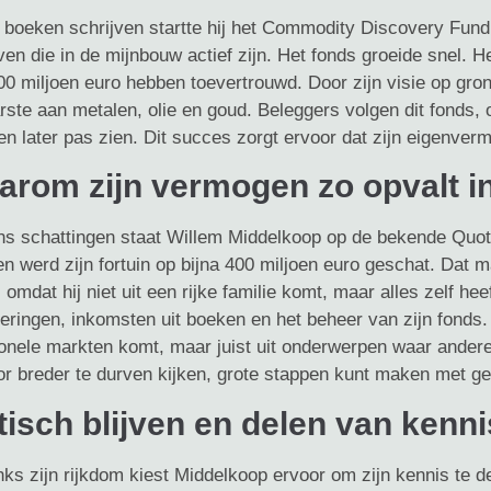
 boeken schrijven startte hij het Commodity Discovery Fund. 
jven die in de mijnbouw actief zijn. Het fonds groeide snel
0 miljoen euro hebben toevertrouwd. Door zijn visie op grond
rste aan metalen, olie en goud. Beleggers volgen dit fonds
en later pas zien. Dit succes zorgt ervoor dat zijn eigenver
arom zijn vermogen zo opvalt i
ns schattingen staat Willem Middelkoop op de bekende Quote 
en werd zijn fortuin op bijna 400 miljoen euro geschat. Dat 
 omdat hij niet uit een rijke familie komt, maar alles zelf h
eringen, inkomsten uit boeken en het beheer van zijn fonds. W
ionele markten komt, maar juist uit onderwerpen waar anderen
oor breder te durven kijken, grote stappen kunt maken met ge
tisch blijven en delen van kenni
s zijn rijkdom kiest Middelkoop ervoor om zijn kennis te del