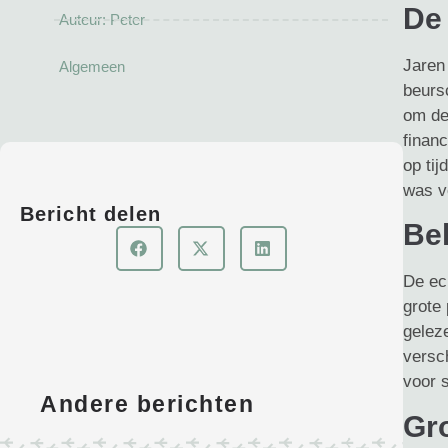
De 
Auteur:
Peter
Jaren 
Algemeen
beurs
om de 
finan
op ti
was v
Bericht delen
Bek
De ec
grote
geleze
versc
voor 
Andere berichten
Gr