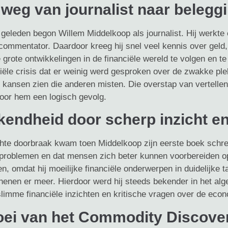
weg van journalist naar belegg
geleden begon Willem Middelkoop als journalist. Hij werkte eer
commentator. Daardoor kreeg hij snel veel kennis over geld,
grote ontwikkelingen in de financiële wereld te volgen en te
ciële crisis dat er weinig werd gesproken over de zwakke ple
jd kansen zien die anderen misten. Die overstap van vertelle
oor hem een logisch gevolg.
endheid door scherp inzicht en
hte doorbraak kwam toen Middelkoop zijn eerste boek schreef
 problemen en dat mensen zich beter kunnen voorbereiden o
n, omdat hij moeilijke financiële onderwerpen in duidelijke 
henen er meer. Hierdoor werd hij steeds bekender in het alg
slimme financiële inzichten en kritische vragen over de eco
oei van het Commodity Discove