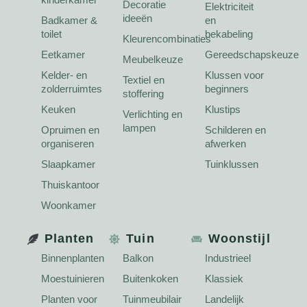
Decoratie
Elektriciteit
ideeën
Badkamer &
en
toilet
bekabeling
Kleurencombinaties
Eetkamer
Gereedschapskeuze
Meubelkeuze
Kelder- en
Klussen voor
Textiel en
zolderruimtes
beginners
stoffering
Keuken
Klustips
Verlichting en
lampen
Opruimen en
Schilderen en
organiseren
afwerken
Slaapkamer
Tuinklussen
Thuiskantoor
Woonkamer
Planten
Tuin
Woonstijl
Binnenplanten
Balkon
Industrieel
Moestuinieren
Buitenkoken
Klassiek
Planten voor
Tuinmeubilair
Landelijk