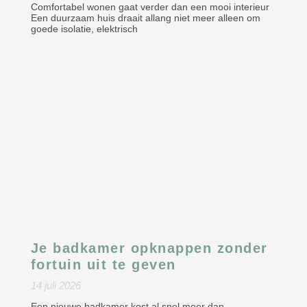
Comfortabel wonen gaat verder dan een mooi interieur
Een duurzaam huis draait allang niet meer alleen om
goede isolatie, elektrisch
Je badkamer opknappen zonder
fortuin uit te geven
14 juli 2026
Een nieuwe badkamer kost al snel meer dan