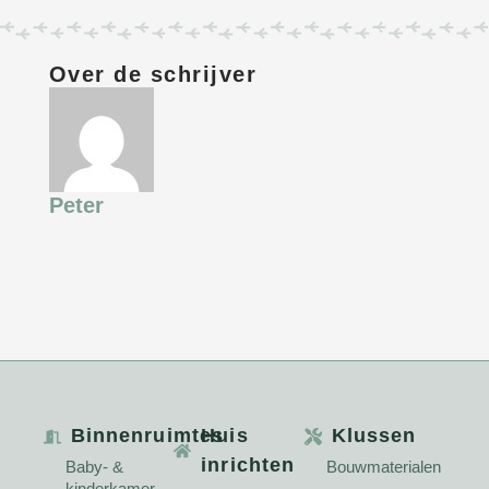
Over de schrijver
Peter
Binnenruimtes
Huis
Klussen
inrichten
Baby- &
Bouwmaterialen
kinderkamer