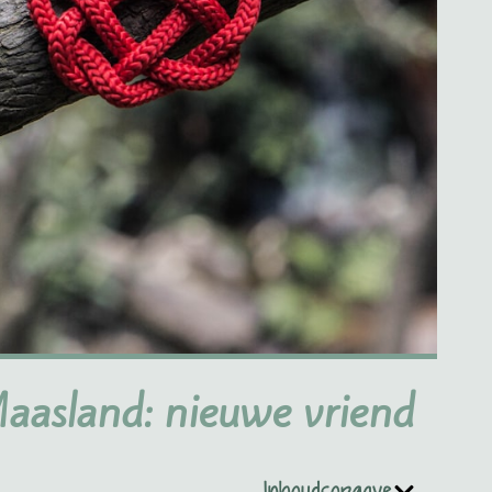
Maasland: nieuwe vriend
Inhoudsopgave