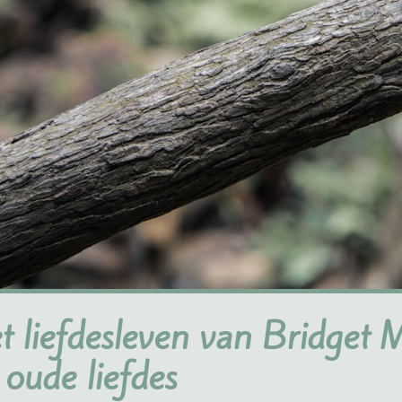
t liefdesleven van Bridget 
 oude liefdes