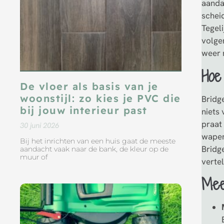
aanda
schei
Tegeli
volger
weer 
Hoe
De vloer als basis van je
woonstijl: zo kies je PVC die
Bridg
bij jouw interieur past
niets
praat
30 juni 2026
wapent
Bij het inrichten van een huis gaat de meeste
Bridge
aandacht vaak naar de bank, de kleur op de
muur of
vertel
Mee