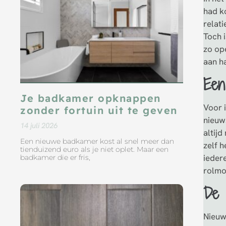
had k
relat
Toch i
zo op
aan ha
Een
Je badkamer opknappen
Voor 
zonder fortuin uit te geven
nieuws
14 juli 2026
altijd
Een nieuwe badkamer kost al snel meer dan
zelf h
tienduizend euro als je niet oplet. Maar een
ieder
badkamer die er fris,
rolmo
De 
Nieuw