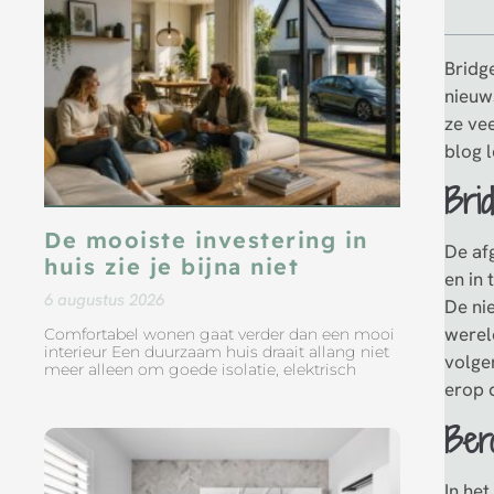
Bridg
nieuws
ze ve
blog l
Bri
De mooiste investering in
De af
huis zie je bijna niet
en in 
6 augustus 2026
De nie
werel
Comfortabel wonen gaat verder dan een mooi
interieur Een duurzaam huis draait allang niet
volge
meer alleen om goede isolatie, elektrisch
erop 
Ber
In he