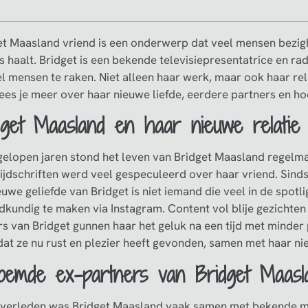
et Maasland vriend is een onderwerp dat veel mensen bezig
 haalt. Bridget is een bekende televisiepresentatrice en rad
el mensen te raken. Niet alleen haar werk, maar ook haar re
ees je meer over haar nieuwe liefde, eerdere partners en hoe
dget Maasland en haar nieuwe relatie
gelopen jaren stond het leven van Bridget Maasland regelmat
tijdschriften werd veel gespeculeerd over haar vriend. Sinds 
uwe geliefde van Bridget is niet iemand die veel in de spotl
dkundig te maken via Instagram. Content vol blije gezichten 
rs van Bridget gunnen haar het geluk na een tijd met minder 
dat ze nu rust en plezier heeft gevonden, samen met haar ni
oemde ex-partners van Bridget Maasl
t verleden was Bridget Maasland vaak samen met bekende ma