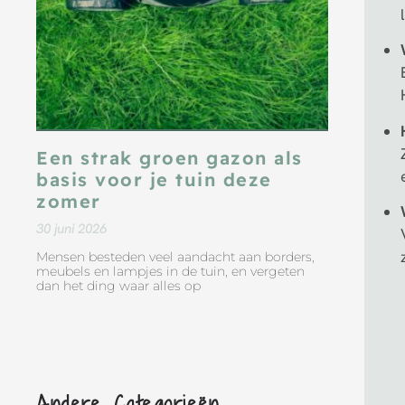
Een strak groen gazon als
basis voor je tuin deze
zomer
30 juni 2026
Mensen besteden veel aandacht aan borders,
meubels en lampjes in de tuin, en vergeten
dan het ding waar alles op
Andere Categorieën