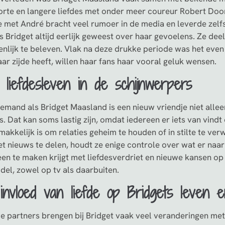
orte en langere liefdes met onder meer coureur Robert Doo
ie met André bracht veel rumoer in de media en leverde ze
s Bridget altijd eerlijk geweest over haar gevoelens. Ze dee
enlijk te beleven. Vlak na deze drukke periode was het even 
ar zijde heeft, willen haar fans haar vooral geluk wensen.
 liefdesleven in de schijnwerpers
iemand als Bridget Maasland is een nieuw vriendje niet allee
. Dat kan soms lastig zijn, omdat iedereen er iets van vindt o
 makkelijk is om relaties geheim te houden of in stilte te ve
et nieuws te delen, houdt ze enige controle over wat er naar
een te maken krijgt met liefdesverdriet en nieuwe kansen op
del, zowel op tv als daarbuiten.
invloed van liefde op Bridgets leven e
e partners brengen bij Bridget vaak veel veranderingen met