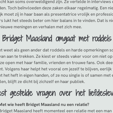
cht kan soms overweldigend zijn. Ze vertelde in interviews 
den. Toch beïnvloeden deze zaken elkaar regelmatig. Een nie
jk moet zij in haar baan als presentatrice vrolijk en professi
s lukt het steeds beter om hier balans in te vinden. Dat is n
nieuwe meningen en verhalen met zich mee.
 Bridget Maasland omgaat met roddel
et weet als geen ander dat roddels en harde opmerkingen som
 van aan te trekken. Ze kiest er steeds vaker voor om niet o
 ze open met haar familie, vrienden en trouwe fans. Ook deel
. Volgens haar helpt het vooral om jezelf te blijven, eerlijk t
t het heft in eigen handen, of ze nou single is of samen met
len, blijft ze dicht bij zichzelf en haar publiek.
st gestelde vragen over het liefdesl
Met wie heeft Bridget Maasland nu een relatie?
Bridget Maasland heeft momenteel een relatie met een man 