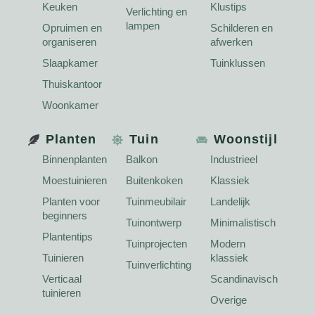
Keuken
Klustips
Verlichting en
lampen
Opruimen en
Schilderen en
organiseren
afwerken
Slaapkamer
Tuinklussen
Thuiskantoor
Woonkamer
Planten
Tuin
Woonstijl
Binnenplanten
Balkon
Industrieel
Moestuinieren
Buitenkoken
Klassiek
Planten voor
Tuinmeubilair
Landelijk
beginners
Tuinontwerp
Minimalistisch
Plantentips
Tuinprojecten
Modern
Tuinieren
klassiek
Tuinverlichting
Verticaal
Scandinavisch
tuinieren
Overige