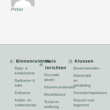
Peter
Binnenruimtes
Huis
Klussen
inrichten
Baby- &
Bouwmaterialen
kinderkamer
Decoratie
Elektriciteit
ideeën
Badkamer &
en
toilet
bekabeling
Kleurencombinaties
Eetkamer
Gereedschapskeuze
Meubelkeuze
Kelder- en
Klussen voor
Textiel en
zolderruimtes
beginners
stoffering