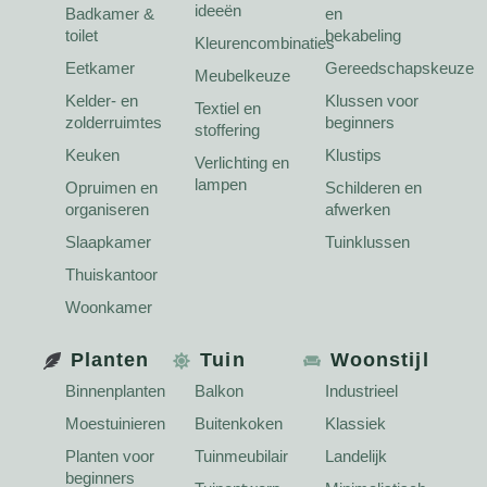
ideeën
Badkamer &
en
toilet
bekabeling
Kleurencombinaties
Eetkamer
Gereedschapskeuze
Meubelkeuze
Kelder- en
Klussen voor
Textiel en
zolderruimtes
beginners
stoffering
Keuken
Klustips
Verlichting en
lampen
Opruimen en
Schilderen en
organiseren
afwerken
Slaapkamer
Tuinklussen
Thuiskantoor
Woonkamer
Planten
Tuin
Woonstijl
Binnenplanten
Balkon
Industrieel
Moestuinieren
Buitenkoken
Klassiek
Planten voor
Tuinmeubilair
Landelijk
beginners