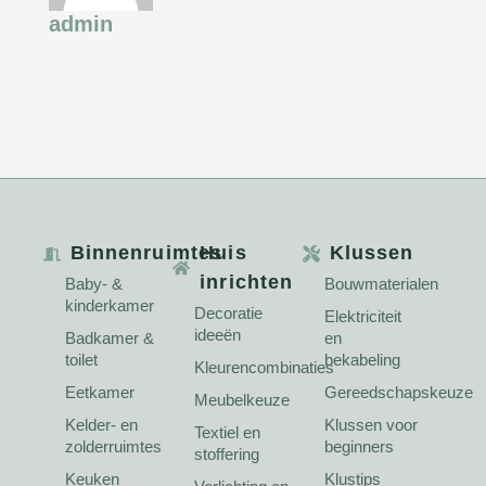
admin
Binnenruimtes
Huis
Klussen
inrichten
Baby- &
Bouwmaterialen
kinderkamer
Decoratie
Elektriciteit
ideeën
Badkamer &
en
toilet
bekabeling
Kleurencombinaties
Eetkamer
Gereedschapskeuze
Meubelkeuze
Kelder- en
Klussen voor
Textiel en
zolderruimtes
beginners
stoffering
Keuken
Klustips