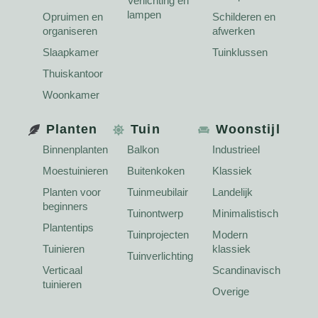
Verlichting en
lampen
Opruimen en
Schilderen en
organiseren
afwerken
Slaapkamer
Tuinklussen
Thuiskantoor
Woonkamer
Planten
Tuin
Woonstijl
Binnenplanten
Balkon
Industrieel
Moestuinieren
Buitenkoken
Klassiek
Planten voor
Tuinmeubilair
Landelijk
beginners
Tuinontwerp
Minimalistisch
Plantentips
Tuinprojecten
Modern
Tuinieren
klassiek
Tuinverlichting
Verticaal
Scandinavisch
tuinieren
Overige