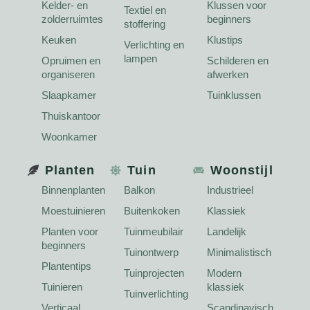
Kelder- en
Klussen voor
Textiel en
zolderruimtes
beginners
stoffering
Keuken
Klustips
Verlichting en
lampen
Opruimen en
Schilderen en
organiseren
afwerken
Slaapkamer
Tuinklussen
Thuiskantoor
Woonkamer
Planten
Tuin
Woonstijl
Binnenplanten
Balkon
Industrieel
Moestuinieren
Buitenkoken
Klassiek
Planten voor
Tuinmeubilair
Landelijk
beginners
Tuinontwerp
Minimalistisch
Plantentips
Tuinprojecten
Modern
Tuinieren
klassiek
Tuinverlichting
Verticaal
Scandinavisch