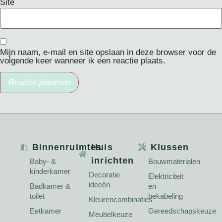
Site
Mijn naam, e-mail en site opslaan in deze browser voor de
volgende keer wanneer ik een reactie plaats.
Binnenruimtes
Huis
Klussen
inrichten
Baby- &
Bouwmaterialen
kinderkamer
Decoratie
Elektriciteit
ideeën
Badkamer &
en
toilet
bekabeling
Kleurencombinaties
Eetkamer
Gereedschapskeuze
Meubelkeuze