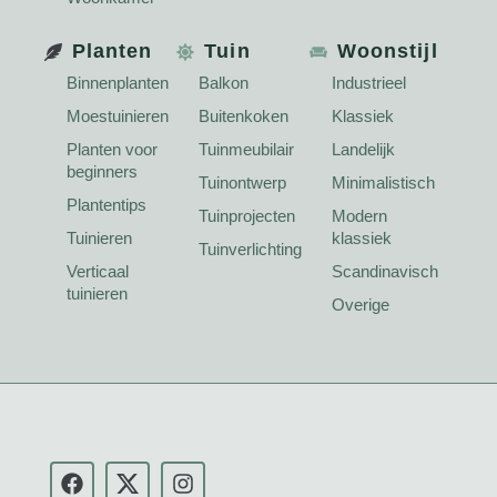
Planten
Tuin
Woonstijl
Binnenplanten
Balkon
Industrieel
Moestuinieren
Buitenkoken
Klassiek
Planten voor
Tuinmeubilair
Landelijk
beginners
Tuinontwerp
Minimalistisch
Plantentips
Tuinprojecten
Modern
Tuinieren
klassiek
Tuinverlichting
Verticaal
Scandinavisch
tuinieren
Overige