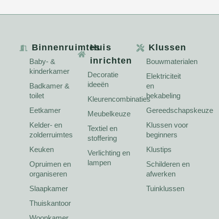
Binnenruimtes
Huis
Klussen
inrichten
Baby- &
Bouwmaterialen
kinderkamer
Decoratie
Elektriciteit
ideeën
Badkamer &
en
toilet
bekabeling
Kleurencombinaties
Eetkamer
Gereedschapskeuze
Meubelkeuze
Kelder- en
Klussen voor
Textiel en
zolderruimtes
beginners
stoffering
Keuken
Klustips
Verlichting en
lampen
Opruimen en
Schilderen en
organiseren
afwerken
Slaapkamer
Tuinklussen
Thuiskantoor
Woonkamer