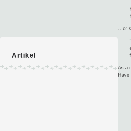
…or s
Artikel
As a 
Have 