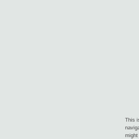
This i
naviga
might 